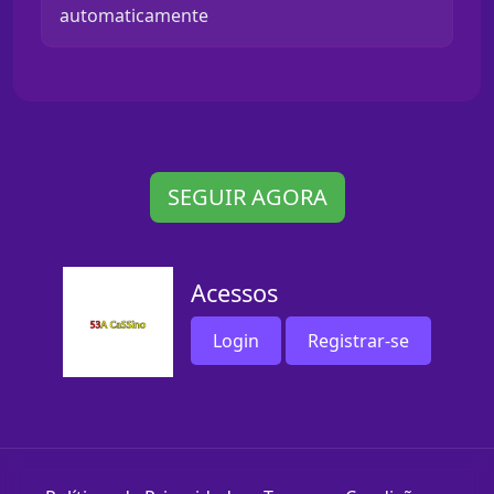
automaticamente
SEGUIR AGORA
Acessos
Login
Registrar-se