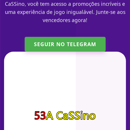
CaSSino, você tem acesso a promoções incríveis e
uma experiência de jogo inigualável. Junte-se aos
vencedores agora!
SEGUIR NO TELEGRAM