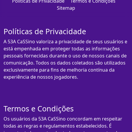
Políticas de Privacidade
Termos e Condições
Sitemap
Políticas de Privacidade
A 53A CaSSino valoriza a privacidade de seus usuários e
está empenhada em proteger todas as informações
pessoais fornecidas durante o uso de nossos canais de
comunicação. Todos os dados coletados são utilizados
exclusivamente para fins de melhoria contínua da
experiência de nossos jogadores.
Termos e Condições
Os usuários da 53A CaSSino concordam em respeitar
todas as regras e regulamentos estabelecidos. É