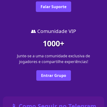
Falar Suporte
👥 Comunidade VIP
1000+
Junte-se a uma comunidade exclusiva de
jogadores e compartilhe experiências!
Entrar Grupo
📱 Como Seguir no Telegram