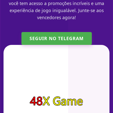
você tem acesso a promoções incríveis e uma
experiência de jogo inigualável. Junte-se aos
vencedores agora!
SEGUIR NO TELEGRAM