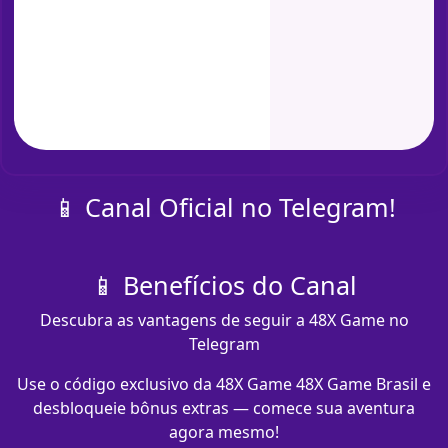
📱 Canal Oficial no Telegram!
📱 Benefícios do Canal
Descubra as vantagens de seguir a 48X Game no
Telegram
Use o código exclusivo da 48X Game 48X Game Brasil e
desbloqueie bônus extras — comece sua aventura
agora mesmo!