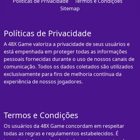
Políticas de Privacidade
Termos e Condições
Sitemap
Políticas de Privacidade
A 48X Game valoriza a privacidade de seus usuários e
está empenhada em proteger todas as informações
pessoais fornecidas durante o uso de nossos canais de
comunicação. Todos os dados coletados são utilizados
exclusivamente para fins de melhoria contínua da
experiência de nossos jogadores.
Termos e Condições
Os usuários da 48X Game concordam em respeitar
todas as regras e regulamentos estabelecidos. É