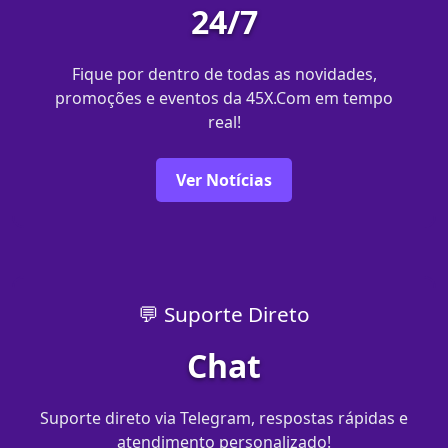
24/7
Fique por dentro de todas as novidades,
promoções e eventos da 45X.Com em tempo
real!
Ver Notícias
💬 Suporte Direto
Chat
Suporte direto via Telegram, respostas rápidas e
atendimento personalizado!