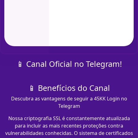
📱 Canal Oficial no Telegram!
📱 Benefícios do Canal
Descubra as vantagens de seguir a 45KK Login no
Telegram
Nossa criptografia SSL é constantemente atualizada
para incluir as mais recentes proteções contra
vulnerabilidades conhecidas. O sistema de certificados