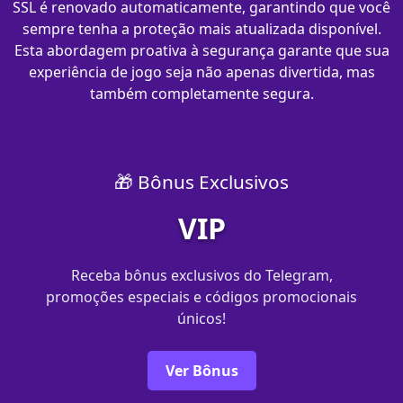
SSL é renovado automaticamente, garantindo que você
sempre tenha a proteção mais atualizada disponível.
Esta abordagem proativa à segurança garante que sua
experiência de jogo seja não apenas divertida, mas
também completamente segura.
🎁 Bônus Exclusivos
VIP
Receba bônus exclusivos do Telegram,
promoções especiais e códigos promocionais
únicos!
Ver Bônus