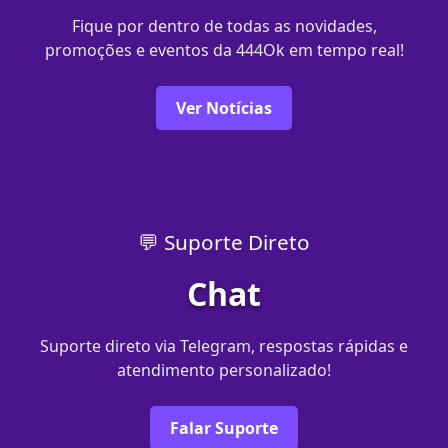
Fique por dentro de todas as novidades,
promoções e eventos da 444Ok em tempo real!
Ver Notícias
💬 Suporte Direto
Chat
Suporte direto via Telegram, respostas rápidas e
atendimento personalizado!
Falar Suporte