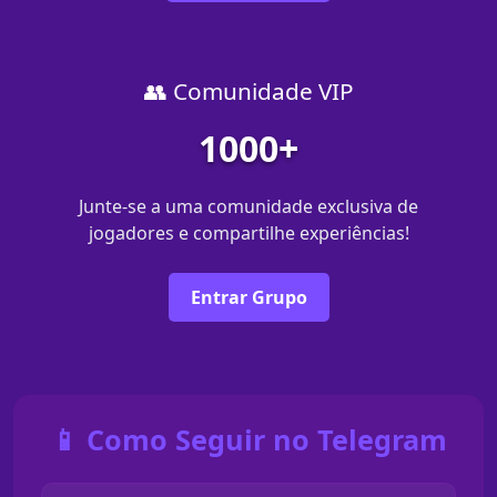
👥 Comunidade VIP
1000+
Junte-se a uma comunidade exclusiva de
jogadores e compartilhe experiências!
Entrar Grupo
📱 Como Seguir no Telegram