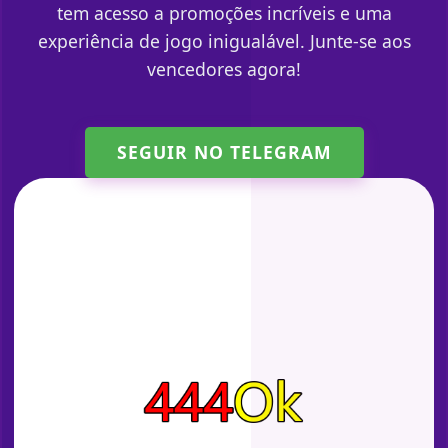
tem acesso a promoções incríveis e uma
experiência de jogo inigualável. Junte-se aos
vencedores agora!
SEGUIR NO TELEGRAM