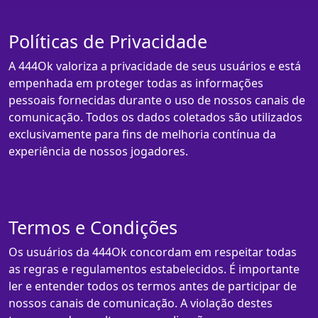
Políticas de Privacidade
A 444Ok valoriza a privacidade de seus usuários e está
empenhada em proteger todas as informações
pessoais fornecidas durante o uso de nossos canais de
comunicação. Todos os dados coletados são utilizados
exclusivamente para fins de melhoria contínua da
experiência de nossos jogadores.
Termos e Condições
Os usuários da 444Ok concordam em respeitar todas
as regras e regulamentos estabelecidos. É importante
ler e entender todos os termos antes de participar de
nossos canais de comunicação. A violação destes