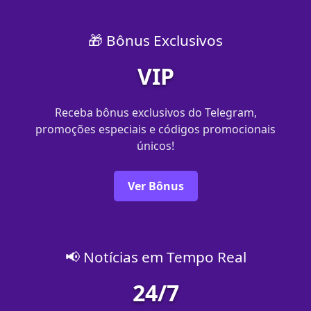
🎁 Bônus Exclusivos
VIP
Receba bônus exclusivos do Telegram,
promoções especiais e códigos promocionais
únicos!
Ver Bônus
📢 Notícias em Tempo Real
24/7