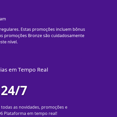
ram
 regulares. Estas promoções incluem bônus
o. As promoções Bronze são cuidadosamente
te nível.
cias em Tempo Real
24/7
e todas as novidades, promoções e
96 Plataforma em tempo real!