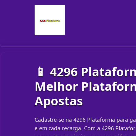
📱 4296 Platafor
Melhor Platafor
Apostas
Cadastre-se na 4296 Plataforma para g
e em cada recarga. Com a 4296 Platafor