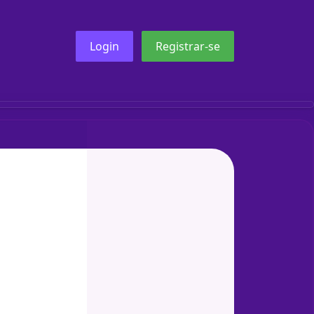
Login
Registrar-se