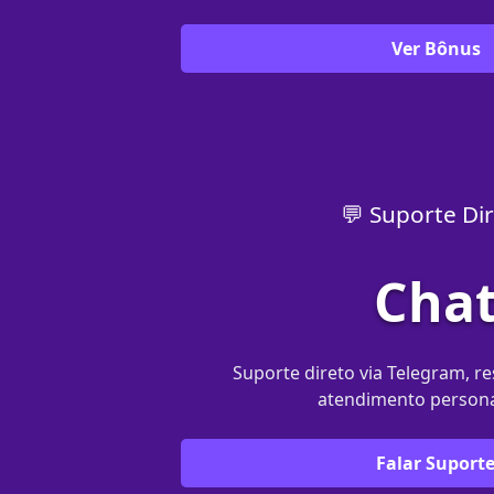
Ver Bônus
💬 Suporte Di
Cha
Suporte direto via Telegram, r
atendimento persona
Falar Suport