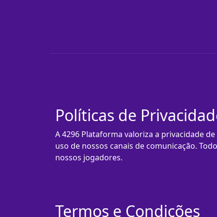
Políticas de Privacida
A 4296 Plataforma valoriza a privacidade d
uso de nossos canais de comunicação. Todos
nossos jogadores.
Termos e Condições