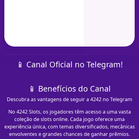
📱 Canal Oficial no Telegram!
📱 Benefícios do Canal
Descubra as vantagens de seguir a 4242 no Telegram
No 4242 Slots, os jogadores têm acesso a uma vasta
coleção de slots online. Cada jogo oferece uma
experiência única, com temas diversificados, mecânicas
envolventes e grandes chances de ganhar prêmios.