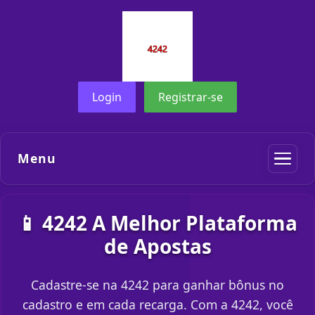
Login
Registrar-se
Menu
📱 4242 A Melhor Plataforma
de Apostas
Cadastre-se na 4242 para ganhar bônus no
cadastro e em cada recarga. Com a 4242, você