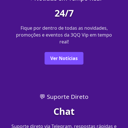
24/7
Fique por dentro de todas as novidades,
promoções e eventos da 3QQ Vip em tempo
real!
Ver Notícias
💬 Suporte Direto
Chat
Suporte direto via Telegram, respostas rápidas e