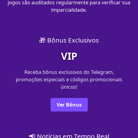
jogos são auditados regularmente para verificar sua
imparcialidade.
🎁 Bônus Exclusivos
VIP
Receba bônus exclusivos do Telegram,
promoções especiais e códigos promocionais
únicos!
Ver Bônus
📢 Notícias em Tempo Real