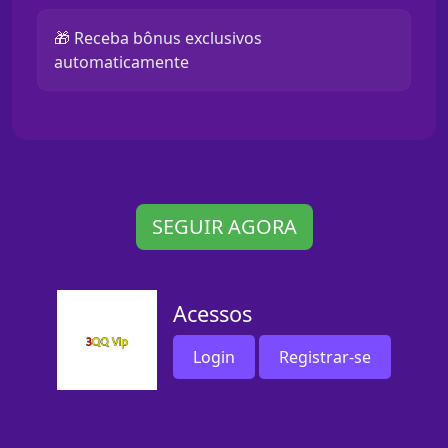
🎁 Receba bônus exclusivos
automaticamente
SEGUIR AGORA
Acessos
Login
Registrar-se