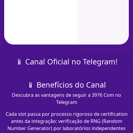
📱 Canal Oficial no Telegram!
📱 Benefícios do Canal
Descubra as vantagens de seguir a 3976 Com no
Telegram
Cada slot passa por processo rigoroso de certification
antes da integração: verificação de RNG (Random
Number Generator) por laboratórios independentes