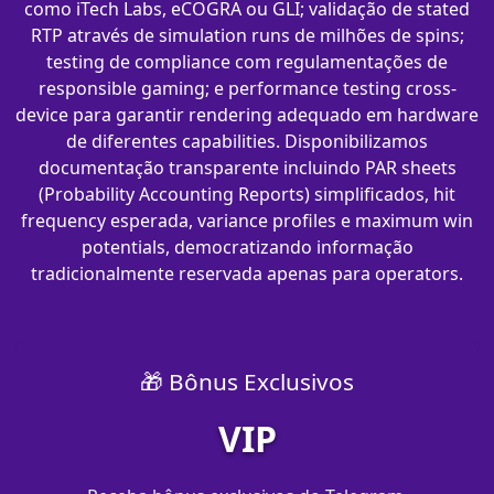
como iTech Labs, eCOGRA ou GLI; validação de stated
RTP através de simulation runs de milhões de spins;
testing de compliance com regulamentações de
responsible gaming; e performance testing cross-
device para garantir rendering adequado em hardware
de diferentes capabilities. Disponibilizamos
documentação transparente incluindo PAR sheets
(Probability Accounting Reports) simplificados, hit
frequency esperada, variance profiles e maximum win
potentials, democratizando informação
tradicionalmente reservada apenas para operators.
🎁 Bônus Exclusivos
VIP