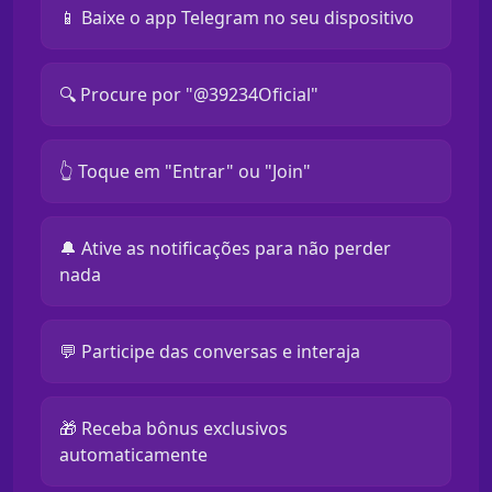
📱 Baixe o app Telegram no seu dispositivo
🔍 Procure por "@39234Oficial"
👆 Toque em "Entrar" ou "Join"
🔔 Ative as notificações para não perder
nada
💬 Participe das conversas e interaja
🎁 Receba bônus exclusivos
automaticamente