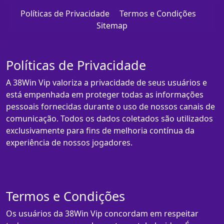
Políticas de Privacidade
Termos e Condições
Sitemap
Políticas de Privacidade
A 38Win Vip valoriza a privacidade de seus usuários e
está empenhada em proteger todas as informações
pessoais fornecidas durante o uso de nossos canais de
comunicação. Todos os dados coletados são utilizados
exclusivamente para fins de melhoria contínua da
experiência de nossos jogadores.
Termos e Condições
Os usuários da 38Win Vip concordam em respeitar