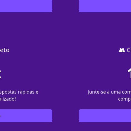
reto
👥 
t
espostas rápidas e
Junte-se a uma com
lizado!
compa
e