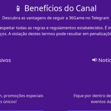
📱 Benefícios do Canal
Descubra as vantagens de seguir a 36Game no Telegram
peitar todas as regras e regulamentos estabelecidos. É i
viços. A violação destes termos pode resultar em penalizaç
sivos
📢 Notí
m, promoções especiais
Fique por dentro d
s únicos!
eventos d