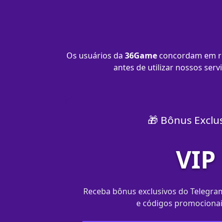
Os usuários da
36Game
concordam em res
antes de utilizar nossos ser
🎁 Bônus Exclu
VIP
Receba bônus exclusivos do Telegra
e códigos promocionai