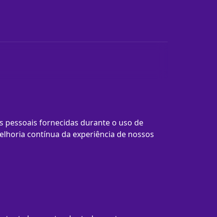
s pessoais fornecidas durante o uso de
elhoria contínua da experiência de nossos