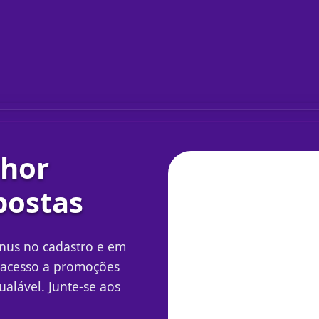
lhor
postas
nus no cadastro e em
 acesso a promoções
ualável. Junte-se aos