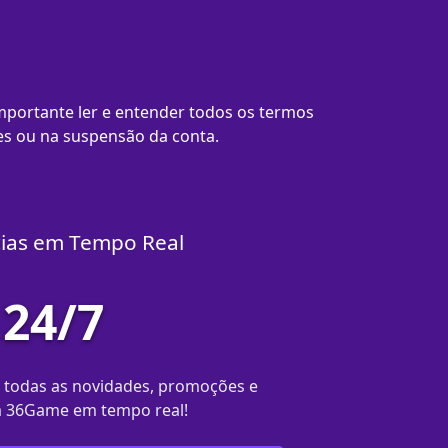
mportante ler e entender todos os termos
ões ou na suspensão da conta.
cias em Tempo Real
24/7
e todas as novidades, promoções e
a 36Game em tempo real!