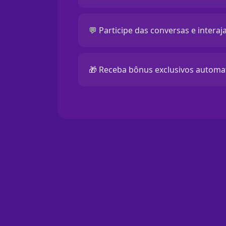
💬 Participe das conversas e interaj
🎁 Receba bônus exclusivos autom