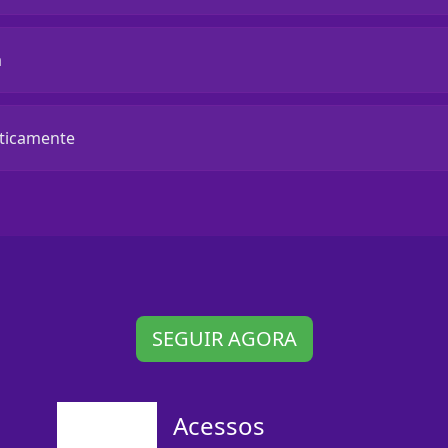
a
aticamente
SEGUIR AGORA
Acessos