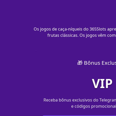
Os jogos de caça-níqueis do 365Slots apre
frutas clássicas. Os jogos vêm com
🎁 Bônus Exclu
VIP
Receba bônus exclusivos do Telegra
e códigos promocionai