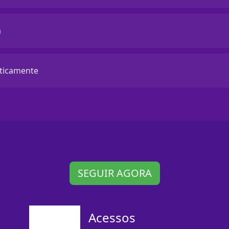
a
aticamente
SEGUIR AGORA
Acessos