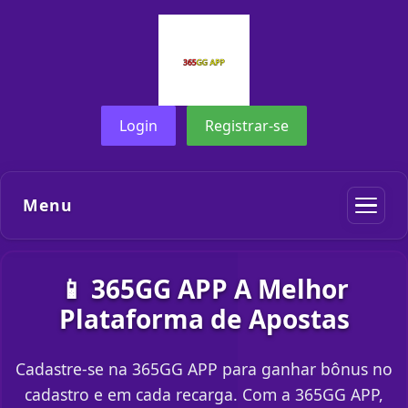
Login
Registrar-se
Menu
📱 365GG APP A Melhor
Plataforma de Apostas
Cadastre-se na 365GG APP para ganhar bônus no
cadastro e em cada recarga. Com a 365GG APP,