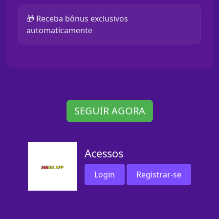
🎁 Receba bônus exclusivos
automaticamente
SEGUIR AGORA
Acessos
Login
Registrar-se