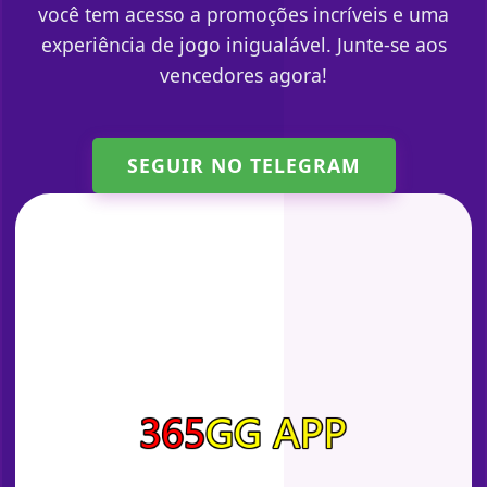
você tem acesso a promoções incríveis e uma
experiência de jogo inigualável. Junte-se aos
vencedores agora!
SEGUIR NO TELEGRAM