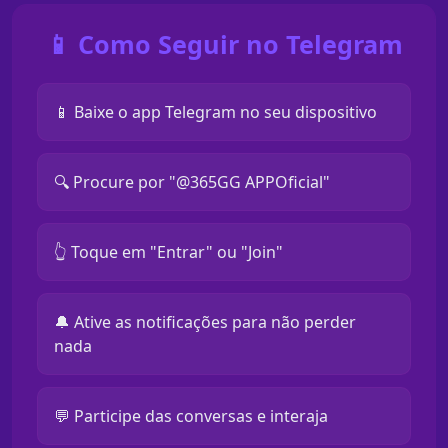
📱 Como Seguir no Telegram
📱 Baixe o app Telegram no seu dispositivo
🔍 Procure por "@365GG APPOficial"
👆 Toque em "Entrar" ou "Join"
🔔 Ative as notificações para não perder
nada
💬 Participe das conversas e interaja