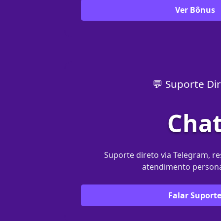
Ver Bônus
💬 Suporte Di
Cha
Suporte direto via Telegram, r
atendimento persona
Falar Suport