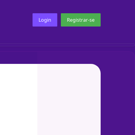
Login
Registrar-se