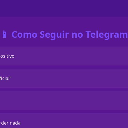
📱 Como Seguir no Telegram
ositivo
cial"
erder nada