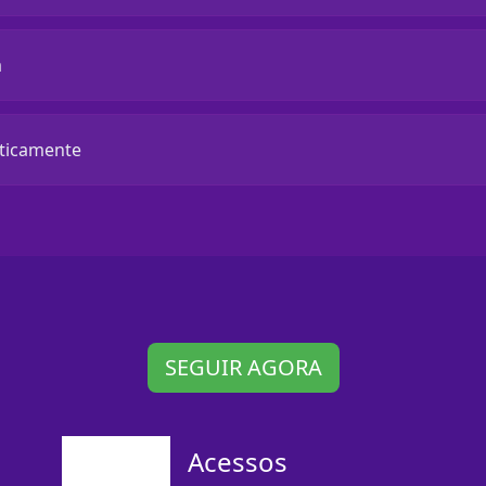
a
aticamente
SEGUIR AGORA
Acessos