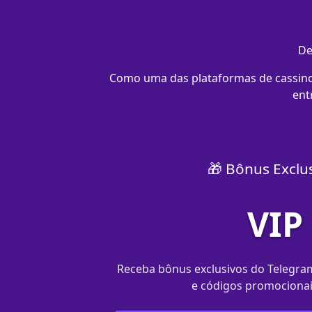
De
Como uma das plataformas de cassino 
ent
🎁 Bônus Exclu
VIP
Receba bônus exclusivos do Telegra
e códigos promocionai