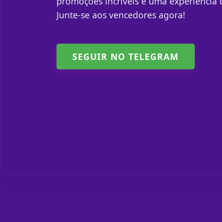
promoções incríveis e uma experiência d
Junte-se aos vencedores agora!
SEGUIR NO TELEGRAM