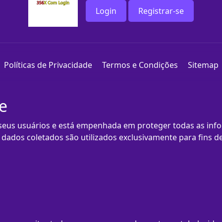
Login
Registrar-se
Políticas de Privacidade
Termos e Condições
Sitemap
de
 seus usuários e está empenhada em proteger todas as inf
dados coletados são utilizados exclusivamente para fins d