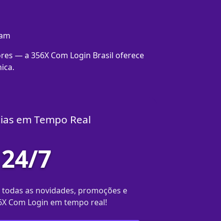
ram
res — a 356X Com Login Brasil oferece
ica.
cias em Tempo Real
24/7
e todas as novidades, promoções e
6X Com Login em tempo real!