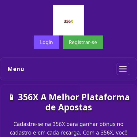
Login
Registrar-se
Menu
📱 356X A Melhor Plataforma
de Apostas
Cadastre-se na 356X para ganhar bônus no
cadastro e em cada recarga. Com a 356X, você