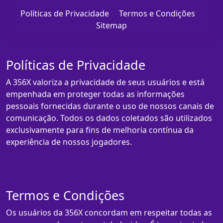
Políticas de Privacidade
Termos e Condições
Sitemap
Políticas de Privacidade
A 356X valoriza a privacidade de seus usuários e está
empenhada em proteger todas as informações
pessoais fornecidas durante o uso de nossos canais de
comunicação. Todos os dados coletados são utilizados
exclusivamente para fins de melhoria contínua da
experiência de nossos jogadores.
Termos e Condições
Os usuários da 356X concordam em respeitar todas as