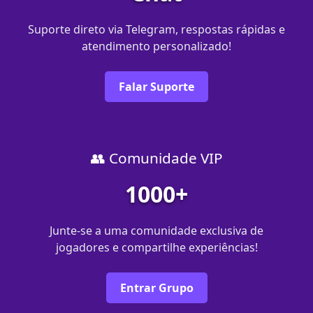
Suporte direto via Telegram, respostas rápidas e
atendimento personalizado!
Falar Suporte
👥 Comunidade VIP
1000+
Junte-se a uma comunidade exclusiva de
jogadores e compartilhe experiências!
Entrar Grupo