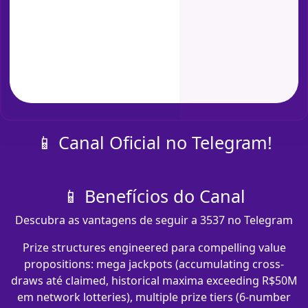
📱 Canal Oficial no Telegram!
📱 Benefícios do Canal
Descubra as vantagens de seguir a 3537 no Telegram
Prize structures engineered para compelling value
propositions: mega jackpots (accumulating cross-
draws até claimed, historical maxima exceeding R$50M
em network lotteries), multiple prize tiers (6-number