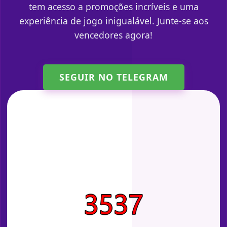
tem acesso a promoções incríveis e uma
experiência de jogo inigualável. Junte-se aos
vencedores agora!
SEGUIR NO TELEGRAM