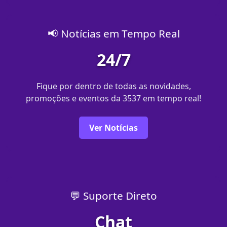
📢 Notícias em Tempo Real
24/7
Fique por dentro de todas as novidades,
promoções e eventos da 3537 em tempo real!
Ver Notícias
💬 Suporte Direto
Chat