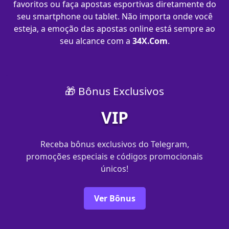
favoritos ou faça apostas esportivas diretamente do
seu smartphone ou tablet. Não importa onde você
esteja, a emoção das apostas online está sempre ao
seu alcance com a
34X.Com
.
🎁 Bônus Exclusivos
VIP
Receba bônus exclusivos do Telegram,
promoções especiais e códigos promocionais
únicos!
Ver Bônus