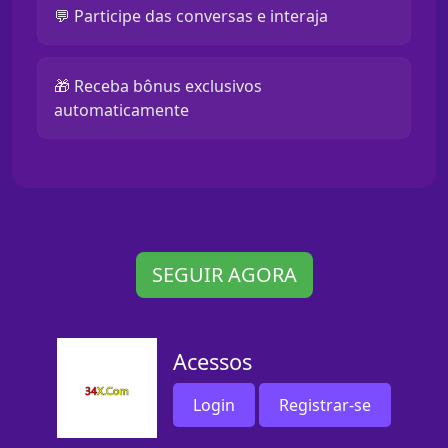
💬 Participe das conversas e interaja
🎁 Receba bônus exclusivos
automaticamente
SEGUIR AGORA
Acessos
Login
Registrar-se