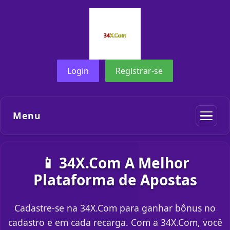
Login
Registrar-se
Menu
📱 34X.Com A Melhor
Plataforma de Apostas
Cadastre-se na 34X.Com para ganhar bônus no
cadastro e em cada recarga. Com a 34X.Com, você