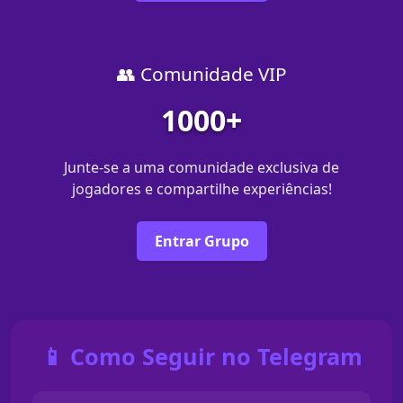
👥 Comunidade VIP
1000+
Junte-se a uma comunidade exclusiva de
jogadores e compartilhe experiências!
Entrar Grupo
📱 Como Seguir no Telegram