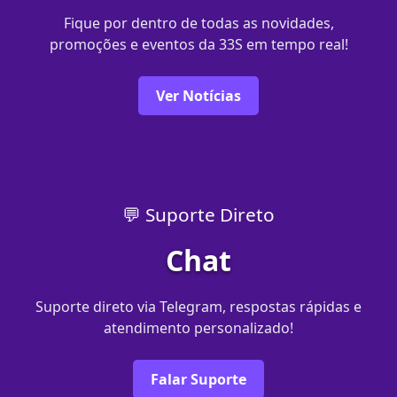
Fique por dentro de todas as novidades,
promoções e eventos da 33S em tempo real!
Ver Notícias
💬 Suporte Direto
Chat
Suporte direto via Telegram, respostas rápidas e
atendimento personalizado!
Falar Suporte