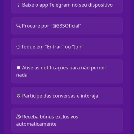
📱 Baixe o app Telegram no seu dispositivo
🔍 Procure por "@33SOficial"
👆 Toque em "Entrar" ou "Join"
🔔 Ative as notificações para não perder
nada
💬 Participe das conversas e interaja
🎁 Receba bônus exclusivos
automaticamente