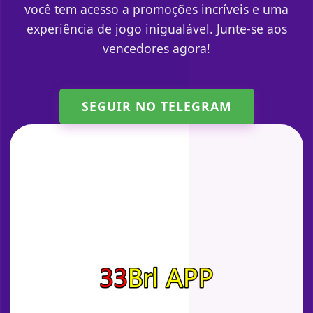
você tem acesso a promoções incríveis e uma
experiência de jogo inigualável. Junte-se aos
vencedores agora!
SEGUIR NO TELEGRAM