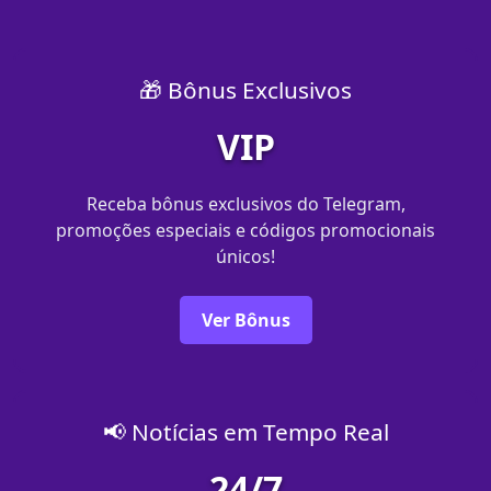
🎁 Bônus Exclusivos
VIP
Receba bônus exclusivos do Telegram,
promoções especiais e códigos promocionais
únicos!
Ver Bônus
📢 Notícias em Tempo Real
24/7