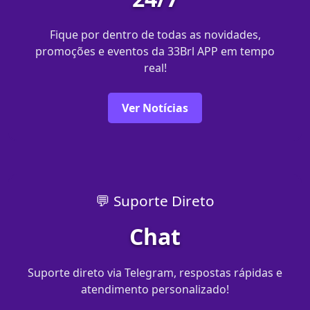
Fique por dentro de todas as novidades,
promoções e eventos da 33Brl APP em tempo
real!
Ver Notícias
💬 Suporte Direto
Chat
Suporte direto via Telegram, respostas rápidas e
atendimento personalizado!