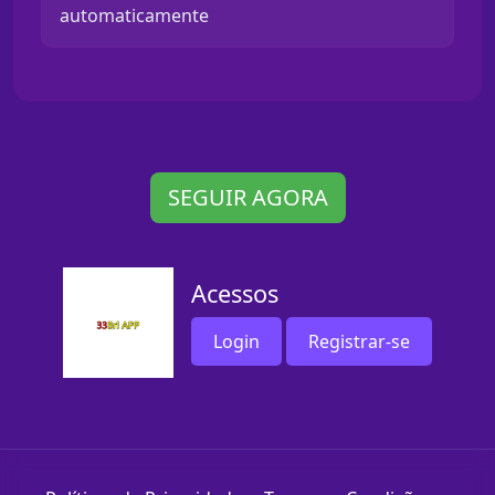
automaticamente
SEGUIR AGORA
Acessos
Login
Registrar-se