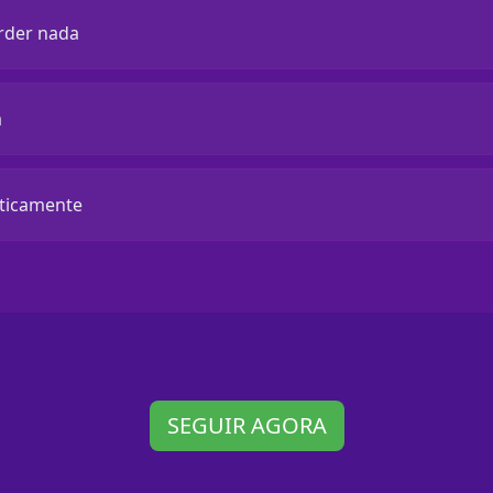
erder nada
a
aticamente
SEGUIR AGORA