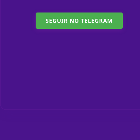
SEGUIR NO TELEGRAM