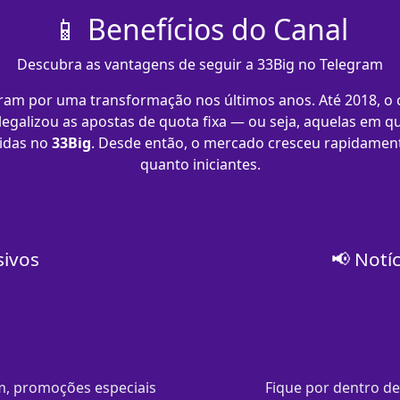
📱 Benefícios do Canal
Descubra as vantagens de seguir a 33Big no Telegram
aram por uma transformação nos últimos anos. Até 2018, o ce
 legalizou as apostas de quota fixa — ou seja, aquelas em
cidas no
33Big
. Desde então, o mercado cresceu rapidament
quanto iniciantes.
sivos
📢 Notí
m, promoções especiais
Fique por dentro d