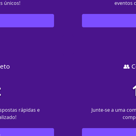
s únicos!
eventos 
reto
👥 
t
espostas rápidas e
Junte-se a uma com
lizado!
compa
e