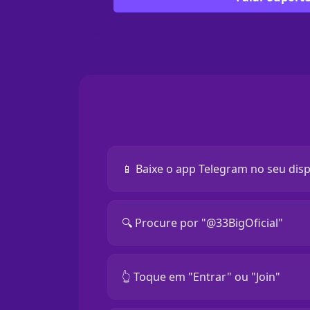
📱 Baixe o app Telegram no seu disp
🔍 Procure por "@33BigOficial"
👆 Toque em "Entrar" ou "Join"