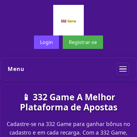
Login
Registrar-se
Menu
📱 332 Game A Melhor
Plataforma de Apostas
Cadastre-se na 332 Game para ganhar bônus no
cadastro e em cada recarga. Com a 332 Game,