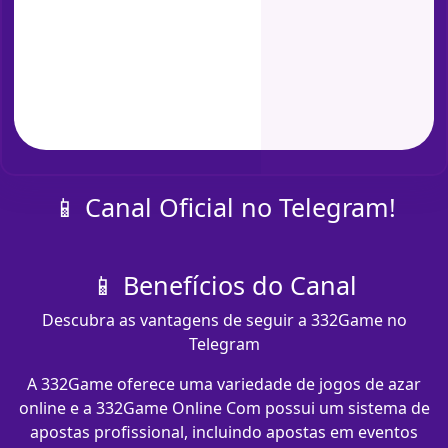
📱 Canal Oficial no Telegram!
📱 Benefícios do Canal
Descubra as vantagens de seguir a 332Game no
Telegram
A 332Game oferece uma variedade de jogos de azar
online e a 332Game Online Com possui um sistema de
apostas profissional, incluindo apostas em eventos