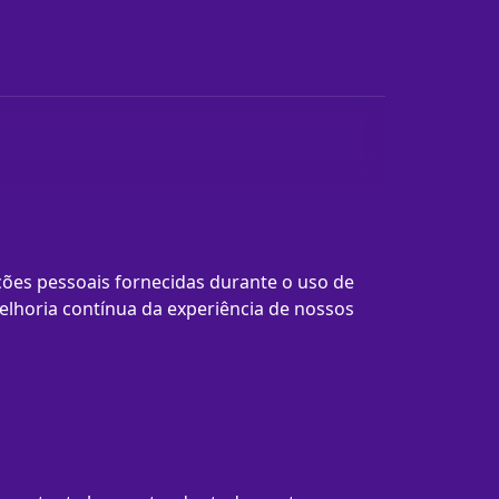
ões pessoais fornecidas durante o uso de
elhoria contínua da experiência de nossos