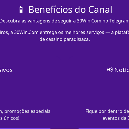
📱 Benefícios do Canal
Descubra as vantagens de seguir a 30Win.Com no Telegra
eiros, a 30Win.Com entrega os melhores serviços — a plata
de cassino paradisíaca.
sivos
📢 Notí
m, promoções especiais
Fique por dentro d
s únicos!
eventos da 