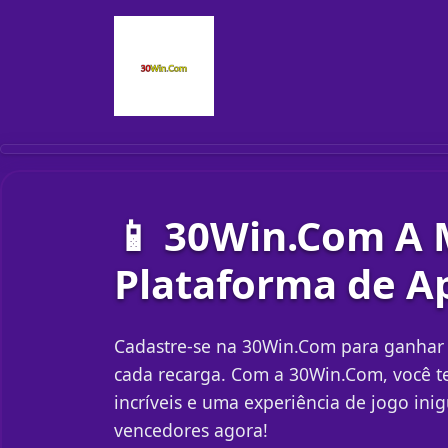
📱 30Win.Com A 
Plataforma de A
Cadastre-se na 30Win.Com para ganhar
cada recarga. Com a 30Win.Com, você 
incríveis e uma experiência de jogo inig
vencedores agora!