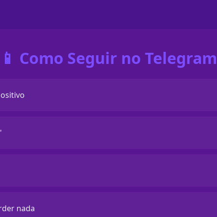
📱 Como Seguir no Telegram
ositivo
"
erder nada