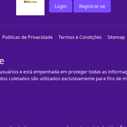
Login
Registrar-se
Políticas de Privacidade
Termos e Condições
Sitemap
de
s usuários e está empenhada em proteger todas as informaç
os coletados são utilizados exclusivamente para fins de m