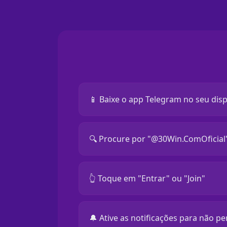
📱 Baixe o app Telegram no seu disp
🔍 Procure por "@30Win.ComOficial
👆 Toque em "Entrar" ou "Join"
🔔 Ative as notificações para não p