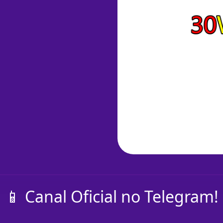
📱 Canal Oficial no Telegram!