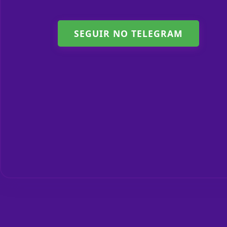
SEGUIR NO TELEGRAM