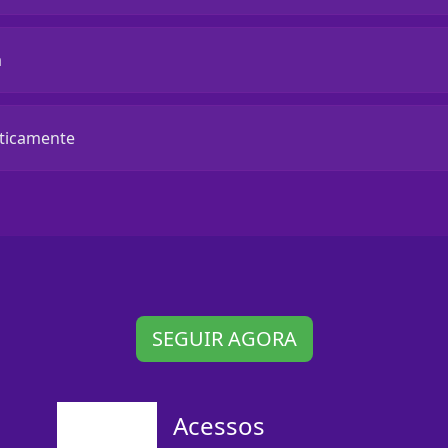
a
aticamente
SEGUIR AGORA
Acessos