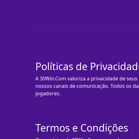
Políticas de Privacida
A 30Win.Com valoriza a privacidade de seu
nossos canais de comunicação. Todos os dad
jogadores.
Termos e Condições