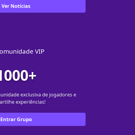
Ver Notícias
Comunidade VIP
1000+
unidade exclusiva de jogadores e
rtilhe experiências!
Entrar Grupo