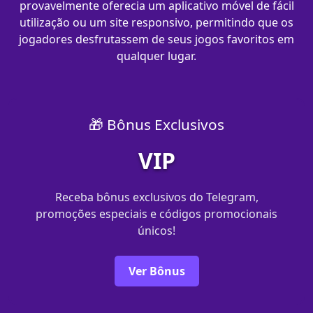
provavelmente oferecia um aplicativo móvel de fácil
utilização ou um site responsivo, permitindo que os
jogadores desfrutassem de seus jogos favoritos em
qualquer lugar.
🎁 Bônus Exclusivos
VIP
Receba bônus exclusivos do Telegram,
promoções especiais e códigos promocionais
únicos!
Ver Bônus