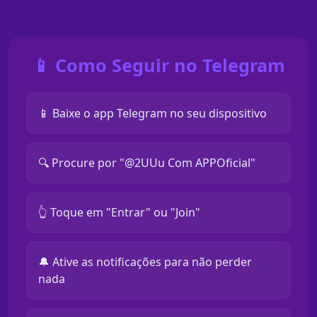
📱 Como Seguir no Telegram
📱 Baixe o app Telegram no seu dispositivo
🔍 Procure por "@2UUu Com APPOficial"
👆 Toque em "Entrar" ou "Join"
🔔 Ative as notificações para não perder
nada