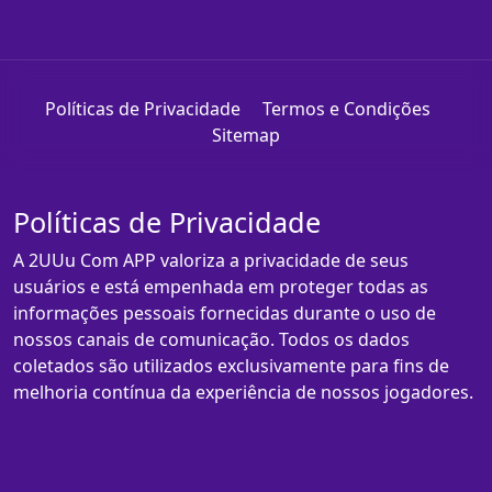
Políticas de Privacidade
Termos e Condições
Sitemap
Políticas de Privacidade
A 2UUu Com APP valoriza a privacidade de seus
usuários e está empenhada em proteger todas as
informações pessoais fornecidas durante o uso de
nossos canais de comunicação. Todos os dados
coletados são utilizados exclusivamente para fins de
melhoria contínua da experiência de nossos jogadores.