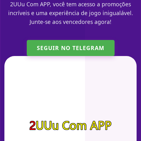
2UUu Com APP, você tem acesso a promoções
incríveis e uma experiência de jogo inigualável.
Junte-se aos vencedores agora!
SEGUIR NO TELEGRAM