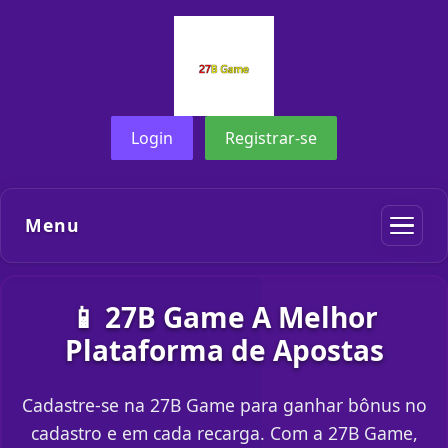
Login
Registrar-se
Menu
📱 27B Game A Melhor
Plataforma de Apostas
Cadastre-se na 27B Game para ganhar bônus no
cadastro e em cada recarga. Com a 27B Game,