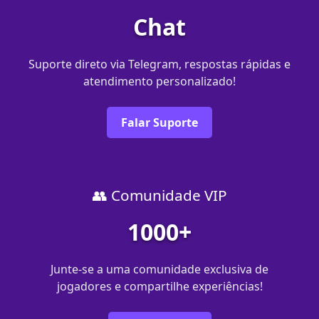
Chat
Suporte direto via Telegram, respostas rápidas e
atendimento personalizado!
Falar Suporte
👥 Comunidade VIP
1000+
Junte-se a uma comunidade exclusiva de
jogadores e compartilhe experiências!