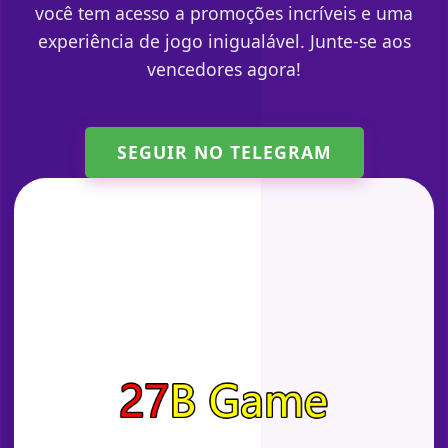
você tem acesso a promoções incríveis e uma
experiência de jogo inigualável. Junte-se aos
vencedores agora!
SEGUIR NO TELEGRAM