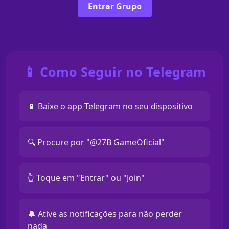
Entrar Grupo
📱 Como Seguir no Telegram
📱 Baixe o app Telegram no seu dispositivo
🔍 Procure por "@27B GameOficial"
👆 Toque em "Entrar" ou "Join"
🔔 Ative as notificações para não perder
nada