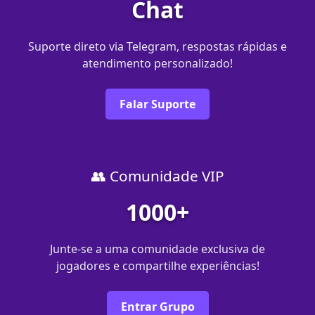
Chat
Suporte direto via Telegram, respostas rápidas e
atendimento personalizado!
Falar Suporte
👥 Comunidade VIP
1000+
Junte-se a uma comunidade exclusiva de
jogadores e compartilhe experiências!
Entrar Grupo