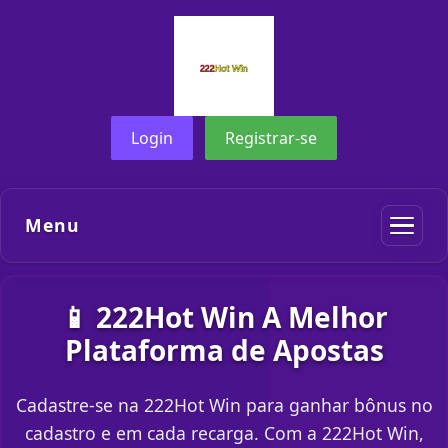
Login
Registrar-se
Menu
📱 222Hot Win A Melhor
Plataforma de Apostas
Cadastre-se na 222Hot Win para ganhar bônus no
cadastro e em cada recarga. Com a 222Hot Win,