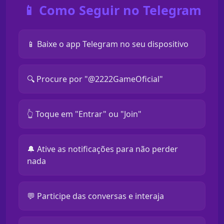
📱 Como Seguir no Telegram
📱 Baixe o app Telegram no seu dispositivo
🔍 Procure por "@2222GameOficial"
👆 Toque em "Entrar" ou "Join"
🔔 Ative as notificações para não perder
nada
💬 Participe das conversas e interaja