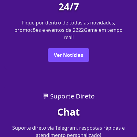
24/7
Fique por dentro de todas as novidades,
promoções e eventos da 2222Game em tempo
real!
Ver Notícias
💬 Suporte Direto
Chat
Suporte direto via Telegram, respostas rápidas e
atendimento personalizado!