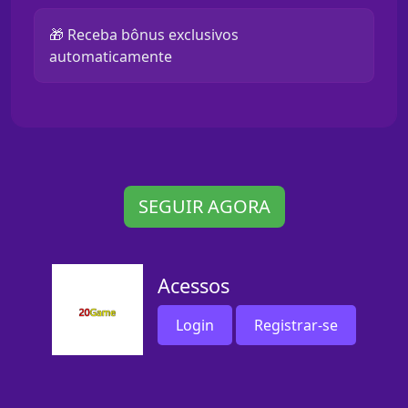
🎁 Receba bônus exclusivos
automaticamente
SEGUIR AGORA
Acessos
Login
Registrar-se