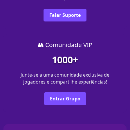
Falar Suporte
👥 Comunidade VIP
1000+
Junte-se a uma comunidade exclusiva de
jogadores e compartilhe experiências!
Entrar Grupo