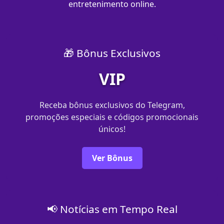
entretenimento online.
🎁 Bônus Exclusivos
VIP
Receba bônus exclusivos do Telegram,
promoções especiais e códigos promocionais
únicos!
Ver Bônus
📢 Notícias em Tempo Real