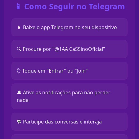
📱 Como Seguir no Telegram
📱 Baixe o app Telegram no seu dispositivo
🔍 Procure por "@1AA CaSSinoOficial"
👆 Toque em "Entrar" ou "Join"
🔔 Ative as notificações para não perder
nada
💬 Participe das conversas e interaja