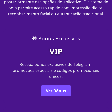
posteriormente nas opções do aplicativo. O sistema de
login permite acesso rápido com impressão digital,
reconhecimento facial ou autenticação tradicional.
🎁 Bônus Exclusivos
VIP
Receba bônus exclusivos do Telegram,
promoções especiais e códigos promocionais
únicos!
Ver Bônus