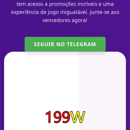
tem acesso a promoções incríveis e uma
experiência de jogo inigualável. Junte-se aos
vencedores agora!
SEGUIR NO TELEGRAM