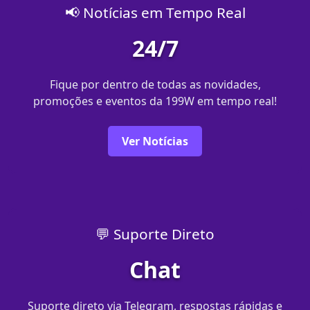
📢 Notícias em Tempo Real
24/7
Fique por dentro de todas as novidades,
promoções e eventos da 199W em tempo real!
Ver Notícias
💬 Suporte Direto
Chat
Suporte direto via Telegram, respostas rápidas e