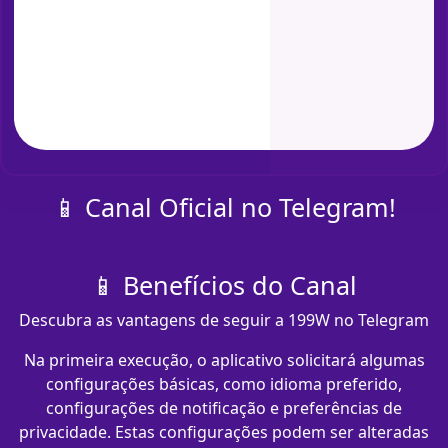
📱 Canal Oficial no Telegram!
📱 Benefícios do Canal
Descubra as vantagens de seguir a 199W no Telegram
Na primeira execução, o aplicativo solicitará algumas
configurações básicas, como idioma preferido,
configurações de notificação e preferências de
privacidade. Estas configurações podem ser alteradas