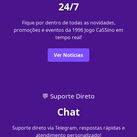
24/7
Fique por dentro de todas as novidades,
promoções e eventos da 1996 Jogo CaSSino em
tempo real!
Ver Notícias
💬 Suporte Direto
Chat
Suporte direto via Telegram, respostas rápidas e
atendimento personalizado!