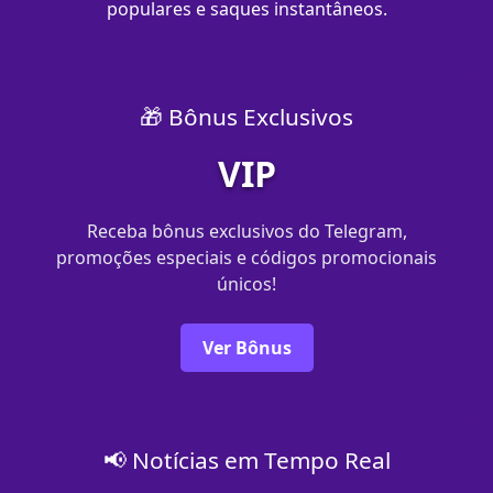
populares e saques instantâneos.
🎁 Bônus Exclusivos
VIP
Receba bônus exclusivos do Telegram,
promoções especiais e códigos promocionais
únicos!
Ver Bônus
📢 Notícias em Tempo Real