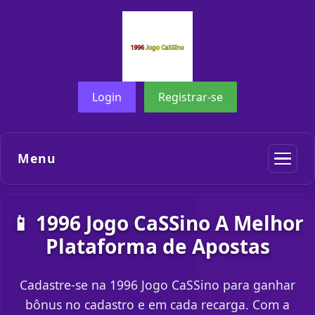
Login
Registrar-se
Menu
📱 1996 Jogo CaSSino A Melhor
Plataforma de Apostas
Cadastre-se na 1996 Jogo CaSSino para ganhar
bônus no cadastro e em cada recarga. Com a