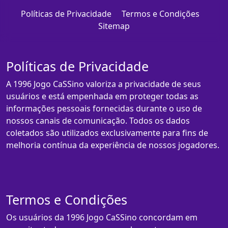
Políticas de Privacidade
Termos e Condições
Sitemap
Políticas de Privacidade
A 1996 Jogo CaSSino valoriza a privacidade de seus
usuários e está empenhada em proteger todas as
informações pessoais fornecidas durante o uso de
nossos canais de comunicação. Todos os dados
coletados são utilizados exclusivamente para fins de
melhoria contínua da experiência de nossos jogadores.
Termos e Condições
Os usuários da 1996 Jogo CaSSino concordam em