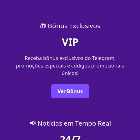
🎁 Bônus Exclusivos
VIP
Receba bônus exclusivos do Telegram,
promoções especiais e códigos promocionais
únicos!
Ver Bônus
📢 Notícias em Tempo Real
24/7