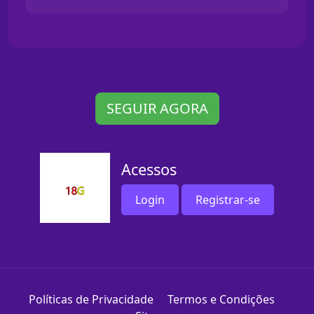
SEGUIR AGORA
Acessos
Login
Registrar-se
Políticas de Privacidade
Termos e Condições