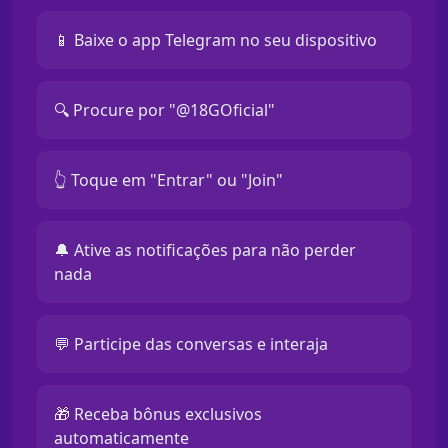
📱 Baixe o app Telegram no seu dispositivo
🔍 Procure por "@18GOficial"
👆 Toque em "Entrar" ou "Join"
🔔 Ative as notificações para não perder
nada
💬 Participe das conversas e interaja
🎁 Receba bônus exclusivos
automaticamente