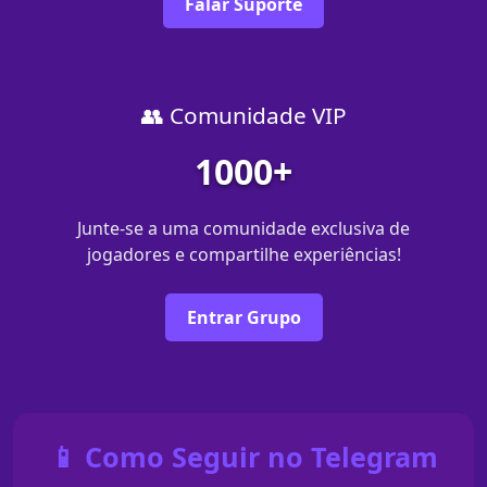
Falar Suporte
👥 Comunidade VIP
1000+
Junte-se a uma comunidade exclusiva de
jogadores e compartilhe experiências!
Entrar Grupo
📱 Como Seguir no Telegram