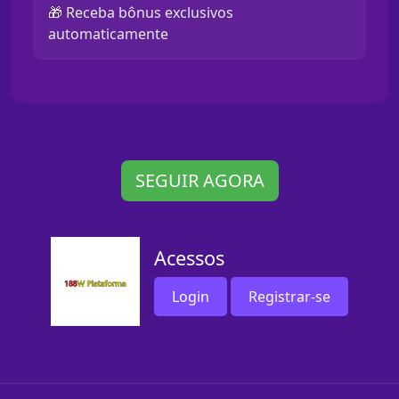
🎁 Receba bônus exclusivos
automaticamente
SEGUIR AGORA
Acessos
Login
Registrar-se