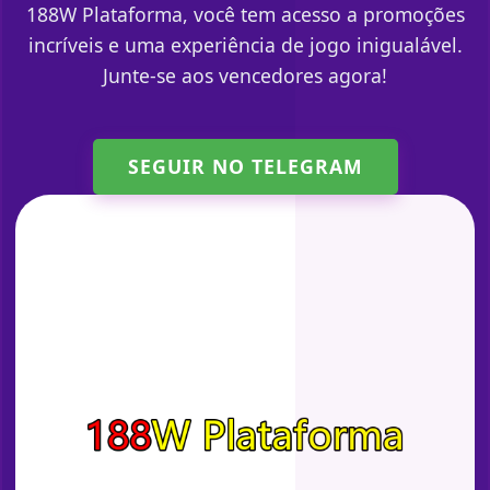
188W Plataforma, você tem acesso a promoções
incríveis e uma experiência de jogo inigualável.
Junte-se aos vencedores agora!
SEGUIR NO TELEGRAM