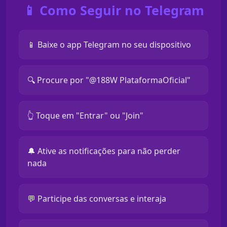
📱 Como Seguir no Telegram
📱 Baixe o app Telegram no seu dispositivo
🔍 Procure por "@188W PlataformaOficial"
👆 Toque em "Entrar" ou "Join"
🔔 Ative as notificações para não perder
nada
💬 Participe das conversas e interaja