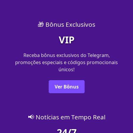
🎁 Bônus Exclusivos
VIP
Receba bônus exclusivos do Telegram,
promoções especiais e códigos promocionais
únicos!
Ver Bônus
📢 Notícias em Tempo Real
24/7