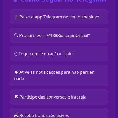
📱 Baixe o app Telegram no seu dispositivo
🔍 Procure por "@188Rio LoginOficial"
👆 Toque em "Entrar" ou "Join"
🔔 Ative as notificações para não perder
nada
💬 Participe das conversas e interaja
🎁 Receba bônus exclusivos