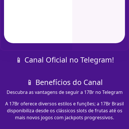
📱 Canal Oficial no Telegram!
📱 Benefícios do Canal
Descubra as vantagens de seguir a 17Br no Telegram
A 17Br oferece diversos estilos e funções; a 17Br Brasil
disponibiliza desde os clássicos slots de frutas até os
mais novos jogos com jackpots progressivos.