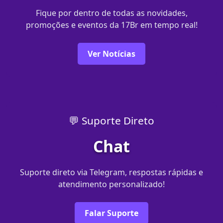
Fique por dentro de todas as novidades,
promoções e eventos da 17Br em tempo real!
Ver Notícias
💬 Suporte Direto
Chat
Suporte direto via Telegram, respostas rápidas e
atendimento personalizado!
Falar Suporte