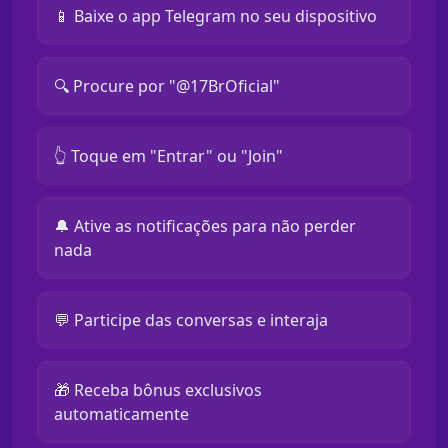
📱 Baixe o app Telegram no seu dispositivo
🔍 Procure por "@17BrOficial"
👆 Toque em "Entrar" ou "Join"
🔔 Ative as notificações para não perder
nada
💬 Participe das conversas e interaja
🎁 Receba bônus exclusivos
automaticamente