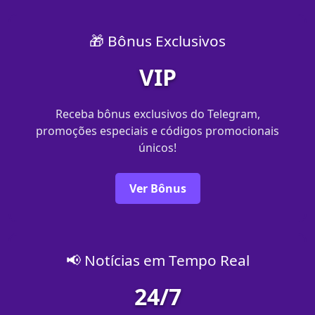
🎁 Bônus Exclusivos
VIP
Receba bônus exclusivos do Telegram,
promoções especiais e códigos promocionais
únicos!
Ver Bônus
📢 Notícias em Tempo Real
24/7