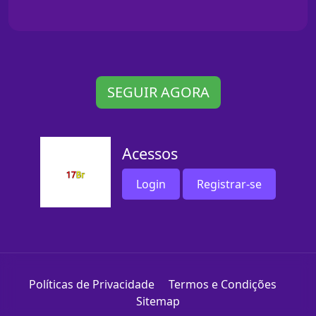
SEGUIR AGORA
Acessos
Login
Registrar-se
Políticas de Privacidade
Termos e Condições
Sitemap