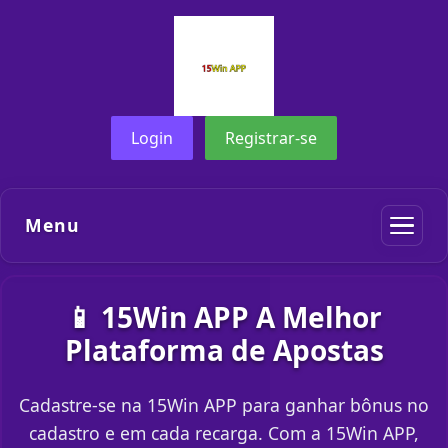
Login
Registrar-se
Menu
📱 15Win APP A Melhor
Plataforma de Apostas
Cadastre-se na 15Win APP para ganhar bônus no
cadastro e em cada recarga. Com a 15Win APP,