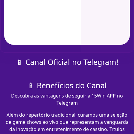
📱 Canal Oficial no Telegram!
📱 Benefícios do Canal
Descubra as vantagens de seguir a 15Win APP no
Telegram
Além do repertório tradicional, curamos uma seleção
de game shows ao vivo que representam a vanguarda
da inovação em entretenimento de cassino. Títulos