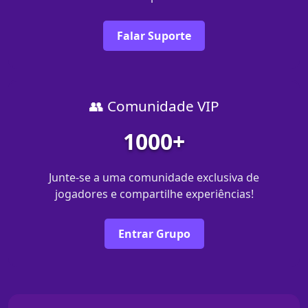
Falar Suporte
👥 Comunidade VIP
1000+
Junte-se a uma comunidade exclusiva de
jogadores e compartilhe experiências!
Entrar Grupo