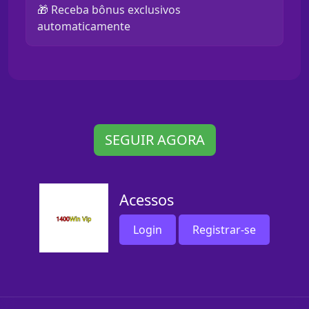
🎁 Receba bônus exclusivos
automaticamente
SEGUIR AGORA
Acessos
Login
Registrar-se