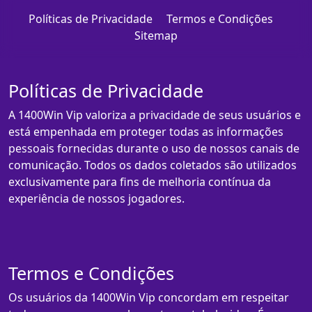
Políticas de Privacidade
Termos e Condições
Sitemap
Políticas de Privacidade
A 1400Win Vip valoriza a privacidade de seus usuários e
está empenhada em proteger todas as informações
pessoais fornecidas durante o uso de nossos canais de
comunicação. Todos os dados coletados são utilizados
exclusivamente para fins de melhoria contínua da
experiência de nossos jogadores.
Termos e Condições
Os usuários da 1400Win Vip concordam em respeitar