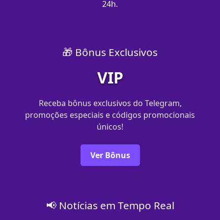
24h.
🎁 Bônus Exclusivos
VIP
Receba bônus exclusivos do Telegram,
promoções especiais e códigos promocionais
únicos!
Ver Bônus
📢 Notícias em Tempo Real