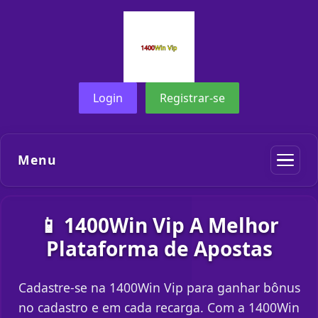
Login
Registrar-se
Menu
📱 1400Win Vip A Melhor
Plataforma de Apostas
Cadastre-se na 1400Win Vip para ganhar bônus
no cadastro e em cada recarga. Com a 1400Win