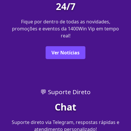
24/7
Fique por dentro de todas as novidades,
promoções e eventos da 1400Win Vip em tempo
real!
Ver Notícias
💬 Suporte Direto
Chat
Suporte direto via Telegram, respostas rápidas e
atendimento personalizado!