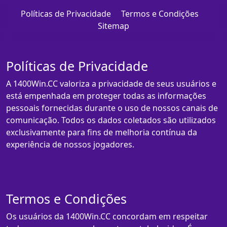
Políticas de Privacidade
Termos e Condições
Sitemap
Políticas de Privacidade
A 1400Win.CC valoriza a privacidade de seus usuários e
está empenhada em proteger todas as informações
pessoais fornecidas durante o uso de nossos canais de
comunicação. Todos os dados coletados são utilizados
exclusivamente para fins de melhoria contínua da
experiência de nossos jogadores.
Termos e Condições
Os usuários da 1400Win.CC concordam em respeitar