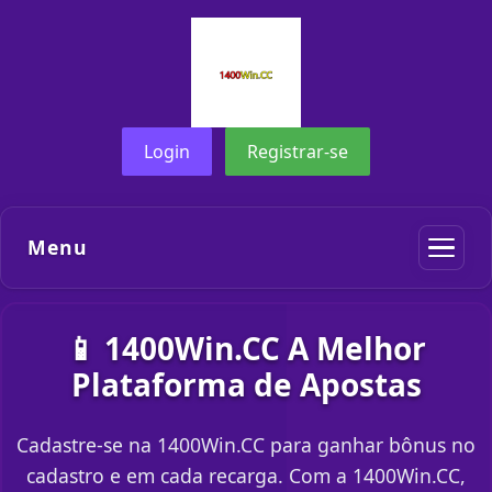
Login
Registrar-se
Menu
📱 1400Win.CC A Melhor
Plataforma de Apostas
Cadastre-se na 1400Win.CC para ganhar bônus no
cadastro e em cada recarga. Com a 1400Win.CC,