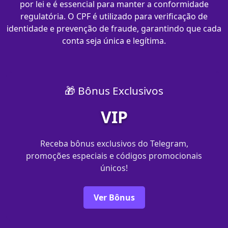
por lei e é essencial para manter a conformidade
regulatória. O CPF é utilizado para verificação de
identidade e prevenção de fraude, garantindo que cada
conta seja única e legítima.
🎁 Bônus Exclusivos
VIP
Receba bônus exclusivos do Telegram,
promoções especiais e códigos promocionais
únicos!
Ver Bônus