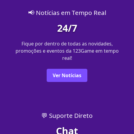
📢 Notícias em Tempo Real
24/7
Fique por dentro de todas as novidades,
promoções e eventos da 123Game em tempo
real!
Ver Notícias
💬 Suporte Direto
Chat