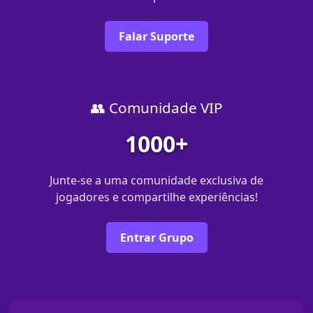
Falar Suporte
👥 Comunidade VIP
1000+
Junte-se a uma comunidade exclusiva de
jogadores e compartilhe experiências!
Entrar Grupo