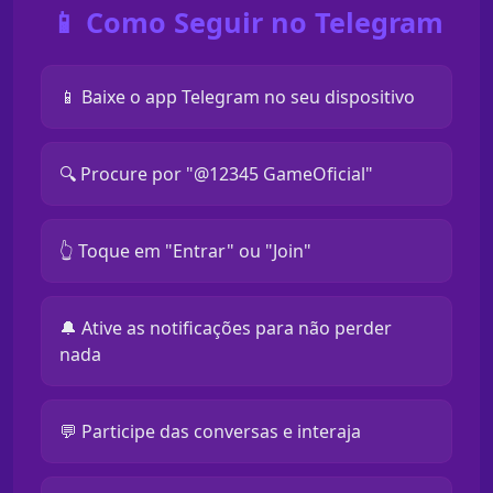
📱 Como Seguir no Telegram
📱 Baixe o app Telegram no seu dispositivo
🔍 Procure por "@12345 GameOficial"
👆 Toque em "Entrar" ou "Join"
🔔 Ative as notificações para não perder
nada
💬 Participe das conversas e interaja