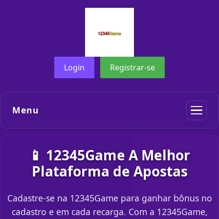
Login
Registrar-se
Menu
📱 12345Game A Melhor
Plataforma de Apostas
Cadastre-se na 12345Game para ganhar bônus no
cadastro e em cada recarga. Com a 12345Game,