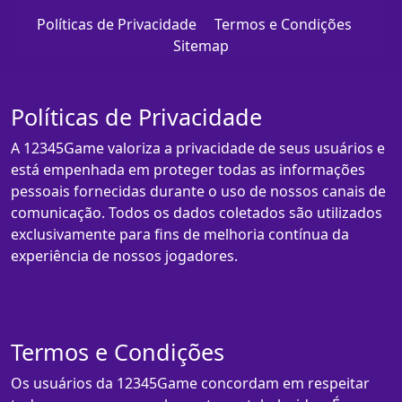
Políticas de Privacidade
Termos e Condições
Sitemap
Políticas de Privacidade
A 12345Game valoriza a privacidade de seus usuários e
está empenhada em proteger todas as informações
pessoais fornecidas durante o uso de nossos canais de
comunicação. Todos os dados coletados são utilizados
exclusivamente para fins de melhoria contínua da
experiência de nossos jogadores.
Termos e Condições
Os usuários da 12345Game concordam em respeitar