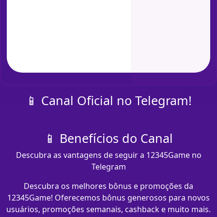
📱 Canal Oficial no Telegram!
📱 Benefícios do Canal
Descubra as vantagens de seguir a 12345Game no
Telegram
Descubra os melhores bônus e promoções da
12345Game! Oferecemos bônus generosos para novos
usuários, promoções semanais, cashback e muito mais.