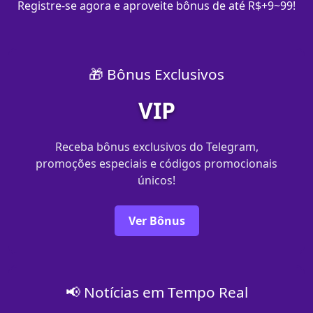
Registre-se agora e aproveite bônus de até R$+9~99!
🎁 Bônus Exclusivos
VIP
Receba bônus exclusivos do Telegram,
promoções especiais e códigos promocionais
únicos!
Ver Bônus
📢 Notícias em Tempo Real