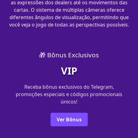
as expressões dos dealers até os movimentos das
cartas. O sistema de múltiplas câmeras oferece
diferentes ângulos de visualização, permitindo que
você veja o jogo de todas as perspectivas possíveis.
🎁 Bônus Exclusivos
VIP
Receba bônus exclusivos do Telegram,
promoções especiais e códigos promocionais
únicos!
Ver Bônus