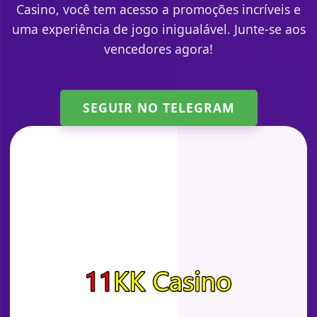
Casino, você tem acesso a promoções incríveis e
uma experiência de jogo inigualável. Junte-se aos
vencedores agora!
SEGUIR NO TELEGRAM