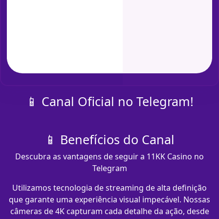
📱 Canal Oficial no Telegram!
📱 Benefícios do Canal
Descubra as vantagens de seguir a 11KK Casino no
Telegram
Utilizamos tecnologia de streaming de alta definição
que garante uma experiência visual impecável. Nossas
câmeras de 4K capturam cada detalhe da ação, desde