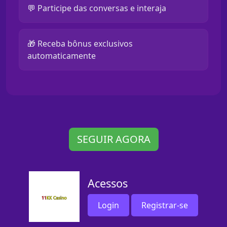
💬 Participe das conversas e interaja
🎁 Receba bônus exclusivos
automaticamente
SEGUIR AGORA
Acessos
Login
Registrar-se