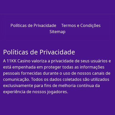
Políticas de Privacidade
Termos e Condições
Sitemap
Políticas de Privacidade
A 11KK Casino valoriza a privacidade de seus usuários e
está empenhada em proteger todas as informações
pessoais fornecidas durante o uso de nossos canais de
comunicação. Todos os dados coletados são utilizados
exclusivamente para fins de melhoria contínua da
experiência de nossos jogadores.