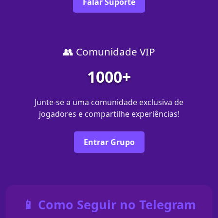
Falar Suporte
👥 Comunidade VIP
1000+
Junte-se a uma comunidade exclusiva de
jogadores e compartilhe experiências!
Entrar Grupo
📱 Como Seguir no Telegram