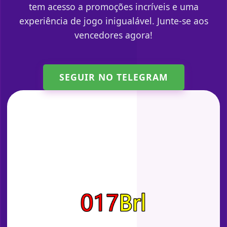
tem acesso a promoções incríveis e uma
experiência de jogo inigualável. Junte-se aos
vencedores agora!
SEGUIR NO TELEGRAM