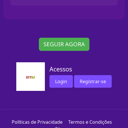
SEGUIR AGORA
Acessos
Login
Registrar-se
Políticas de Privacidade
Termos e Condições