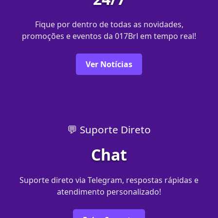
Fique por dentro de todas as novidades,
promoções e eventos da 017Brl em tempo real!
Ver Notícias
💬 Suporte Direto
Chat
Suporte direto via Telegram, respostas rápidas e
atendimento personalizado!