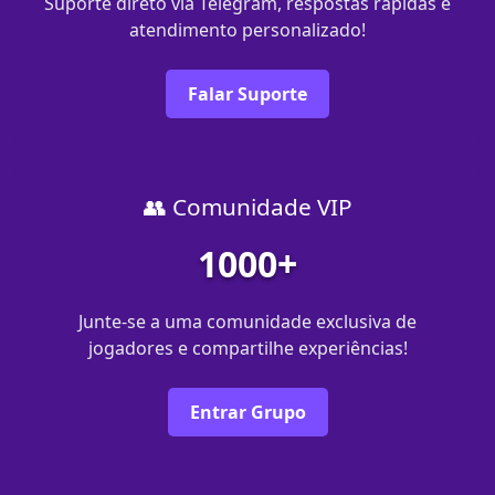
Suporte direto via Telegram, respostas rápidas e
atendimento personalizado!
Falar Suporte
👥 Comunidade VIP
1000+
Junte-se a uma comunidade exclusiva de
jogadores e compartilhe experiências!
Entrar Grupo