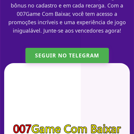
bônus no cadastro e em cada recarga. Com a
007Game Com Baixar, você tem acesso a
promoções incríveis e uma experiência de jogo
inigualável. Junte-se aos vencedores agora!
SEGUIR NO TELEGRAM