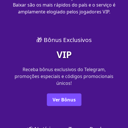
Baixar são os mais rápidos do país e o serviço é
amplamente elogiado pelos jogadores VIP.
🎁 Bônus Exclusivos
VIP
Receba bônus exclusivos do Telegram,
promoções especiais e códigos promocionais
únicos!
Ver Bônus