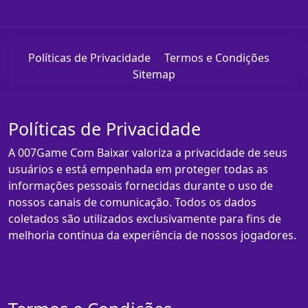
Políticas de Privacidade
Termos e Condições
Sitemap
Políticas de Privacidade
A 007Game Com Baixar valoriza a privacidade de seus
usuários e está empenhada em proteger todas as
informações pessoais fornecidas durante o uso de
nossos canais de comunicação. Todos os dados
coletados são utilizados exclusivamente para fins de
melhoria contínua da experiência de nossos jogadores.