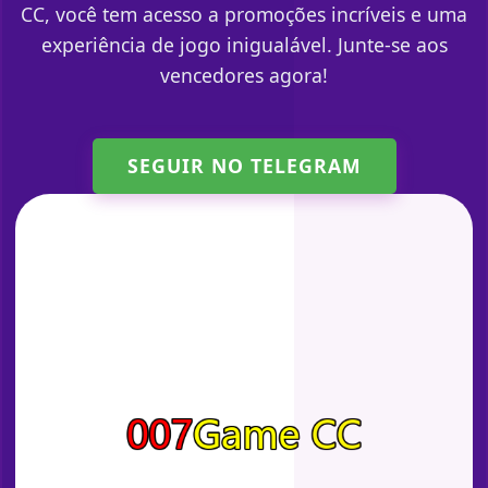
CC, você tem acesso a promoções incríveis e uma
experiência de jogo inigualável. Junte-se aos
vencedores agora!
SEGUIR NO TELEGRAM