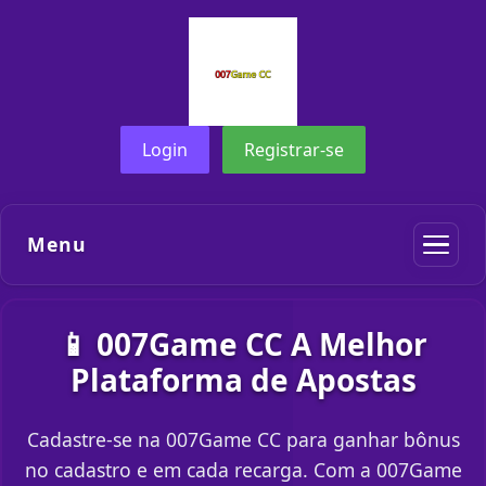
Login
Registrar-se
Menu
📱 007Game CC A Melhor
Plataforma de Apostas
Cadastre-se na 007Game CC para ganhar bônus
no cadastro e em cada recarga. Com a 007Game