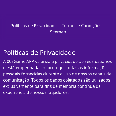
Políticas de Privacidade
Termos e Condições
Sitemap
Políticas de Privacidade
A 007Game APP valoriza a privacidade de seus usuários
e está empenhada em proteger todas as informações
pessoais fornecidas durante o uso de nossos canais de
comunicação. Todos os dados coletados são utilizados
exclusivamente para fins de melhoria contínua da
experiência de nossos jogadores.