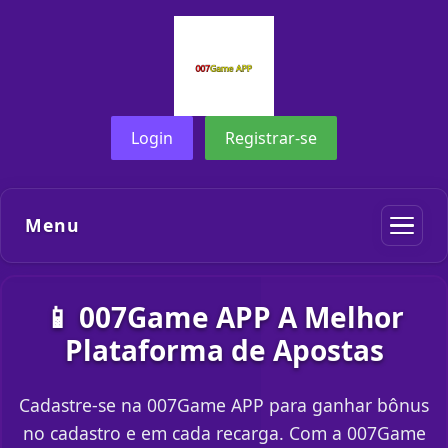
Login
Registrar-se
Menu
📱 007Game APP A Melhor
Plataforma de Apostas
Cadastre-se na 007Game APP para ganhar bônus
no cadastro e em cada recarga. Com a 007Game