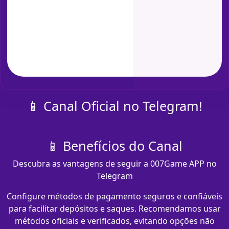
📱 Canal Oficial no Telegram!
📱 Benefícios do Canal
Descubra as vantagens de seguir a 007Game APP no
Telegram
Configure métodos de pagamento seguros e confiáveis
para facilitar depósitos e saques. Recomendamos usar
métodos oficiais e verificados, evitando opções não