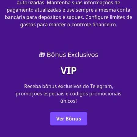
autorizadas. Mantenha suas informações de
pagamento atualizadas e use sempre a mesma conta
bancária para depósitos e saques. Configure limites de
gastos para manter o controle financeiro.
🎁 Bônus Exclusivos
VIP
Receba bônus exclusivos do Telegram,
promoções especiais e códigos promocionais
únicos!
Ver Bônus