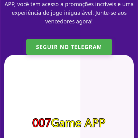
APP, você tem acesso a promoções incríveis e uma
experiência de jogo inigualável. Junte-se aos
vencedores agora!
SEGUIR NO TELEGRAM