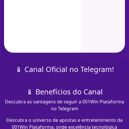
📱 Canal Oficial no Telegram!
📱 Benefícios do Canal
Descubra as vantagens de seguir a 001Win Plataforma
no Telegram
Descubra o universo de apostas e entretenimento da
001Win Plataforma, onde excelência tecnológica