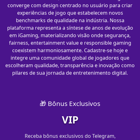
converge com design centrado no usuário para criar
experiências de jogo que estabelecem novos
benchmarks de qualidade na indústria. Nossa
plataforma representa a síntese de anos de evolução
em iGaming, materializando visão onde segurança,
fairness, entertainment value e responsible gaming
coexistem harmoniosamente. Cadastre-se hoje e
integre uma comunidade global de jogadores que
escolheram qualidade, transparência e inovação como
pilares de sua jornada de entretenimento digital.
🎁 Bônus Exclusivos
VIP
Receba bônus exclusivos do Telegram,