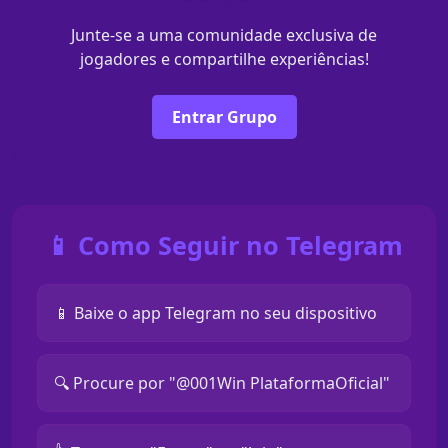
Junte-se a uma comunidade exclusiva de
jogadores e compartilhe experiências!
Entrar Grupo
📱 Como Seguir no Telegram
📱 Baixe o app Telegram no seu dispositivo
🔍 Procure por "@001Win PlataformaOficial"