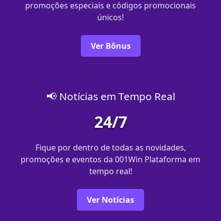
promoções especiais e códigos promocionais
únicos!
Ver Bônus
📢 Notícias em Tempo Real
24/7
Fique por dentro de todas as novidades,
promoções e eventos da 001Win Plataforma em
tempo real!
Ver Notícias