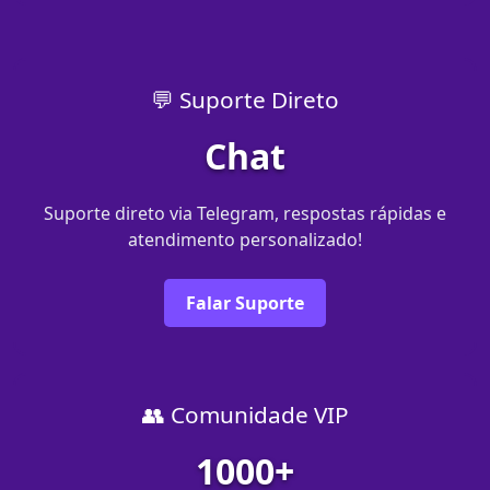
💬 Suporte Direto
Chat
Suporte direto via Telegram, respostas rápidas e
atendimento personalizado!
Falar Suporte
👥 Comunidade VIP
1000+